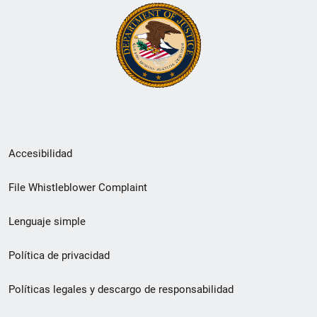
Menú
Accesibilidad
de
File Whistleblower Complaint
enlace
Lenguaje simple
de
pie
Política de privacidad
de
Políticas legales y descargo de responsabilidad
página